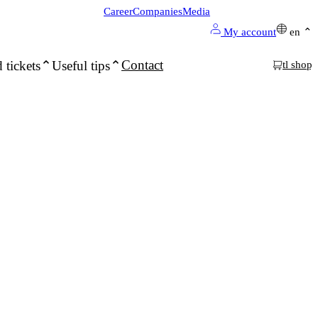
Career
Companies
Media
My account
en
Contact
 tickets
Useful tips
tl shop