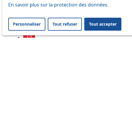
7
En savoir plus sur la protection des données.
9
Personnaliser
Tout refuser
Tout accepter
16
17
18
21
25
32
33
41
45