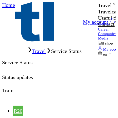
Home
Travel
Travelcar
Useful ti
My account
Contact
Career
Companies
Media
tl shop
Home
My acco
Travel
Service Status
en
Service Status
Status updates
Train
R20