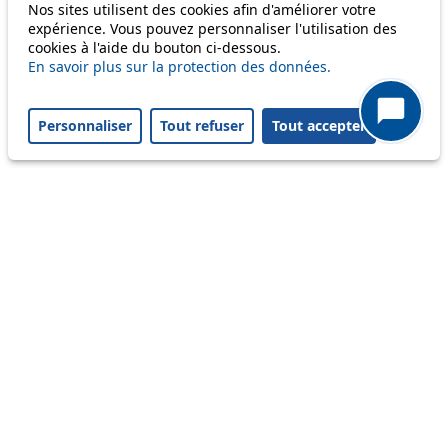
Nos sites utilisent des cookies afin d'améliorer votre
expérience. Vous pouvez personnaliser l'utilisation des
cookies à l'aide du bouton ci-dessous.
Others
En savoir plus sur la protection des données.
Personnaliser
Tout refuser
Tout accepter
m1
Status
Information
Ongoing disruption
Disruption to come
Reset filters
✕
Only lines affected by disruptions are listed above.