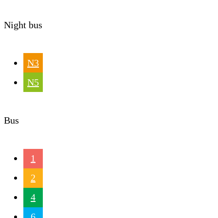
Night bus
N3
N5
Bus
1
2
4
6