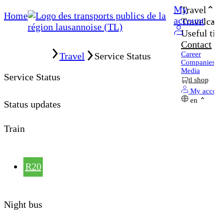
My
Travel
Home
account
Travelcar
Useful ti
Contact
Home
Career
Travel
Service Status
Companies
Media
Service Status
tl shop
My acco
en
Status updates
Train
R20
Night bus