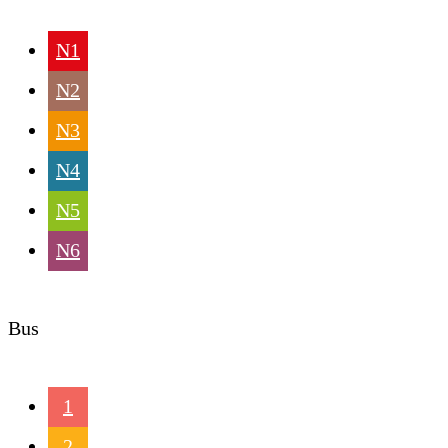
N1
N2
N3
N4
N5
N6
Bus
1
2