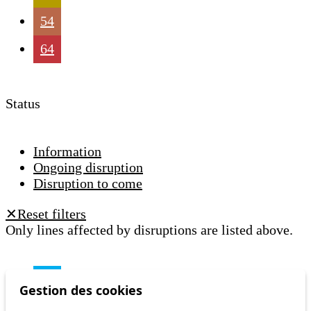
54
64
Status
Information
Ongoing disruption
Disruption to come
Reset filters
✕
Only lines affected by disruptions are listed above.
Ongoing disruption
6
Gestion des cookies
Du mercredi 5 août au vendredi 4
septembre, l'arrêt Foyer en direction de