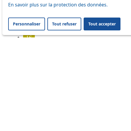
7
En savoir plus sur la protection des données.
8
Personnaliser
Tout refuser
Tout accepter
9
16
17
18
21
25
32
33
41