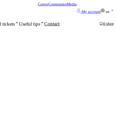
Career
Companies
Media
My account
en
Contact
 tickets
Useful tips
tl shop