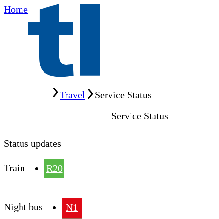
Home
Home
Travel
Service Status
Service Status
Status updates
Train
R20
Night bus
N1