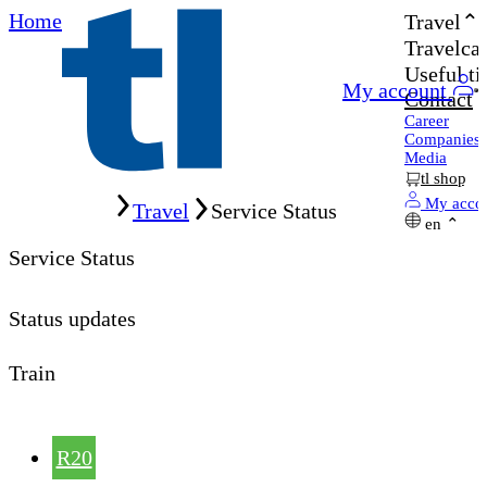
Home
Travel
Travelcar
Useful ti
My account
Contact
Career
Companies
Media
tl shop
Home
My acco
Travel
Service Status
en
Service Status
Status updates
Train
R20