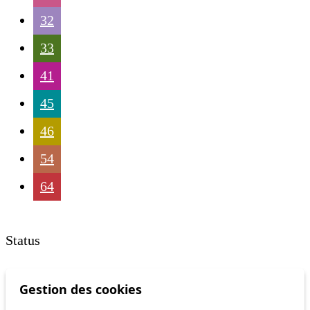
32
33
41
45
46
54
64
Status
Information
Gestion des cookies
Ongoing disruption