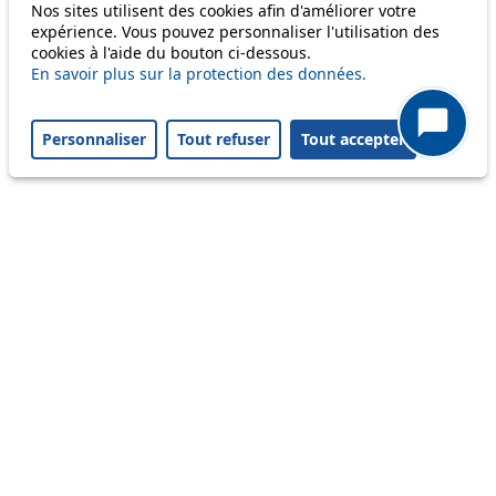
Nos sites utilisent des cookies afin d'améliorer votre
Disruption to come
expérience. Vous pouvez personnaliser l'utilisation des
cookies à l'aide du bouton ci-dessous.
Reset filters
✕
En savoir plus sur la protection des données.
Only lines affected by disruptions are listed above.
Personnaliser
Tout refuser
Tout accepter
A question ? An observation ?
Customer service 021 621 01 11 (price of a local
call)
Useful links
tl shop
Career
Paying a fine
Lost property
Accessibility
Point of sale
leb.ch
FAQ