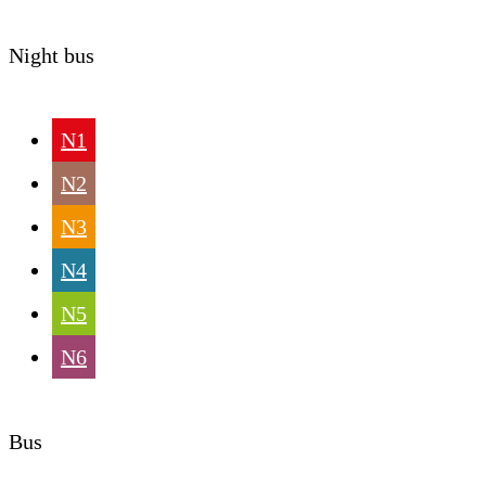
Night bus
N1
N2
N3
N4
N5
N6
Bus