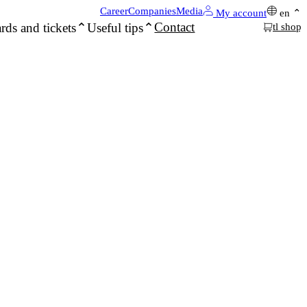
Career
Companies
Media
My account
en
Contact
rds and tickets
Useful tips
tl shop