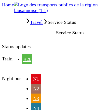
Home
Home
Travel
Service Status
Service Status
Status updates
Train
R20
Night bus
N1
N2
N3
N4