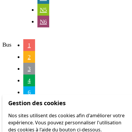
N5
N6
Bus
1
2
3
4
6
Gestion des cookies
7
Nos sites utilisent des cookies afin d'améliorer votre
8
expérience. Vous pouvez personnaliser l'utilisation
9
des cookies à l'aide du bouton ci-dessous.