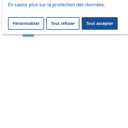
En savoir plus sur la protection des données.
16
17
Personnaliser
Tout refuser
Tout accepter
18
21
25
32
33
41
45
46
54