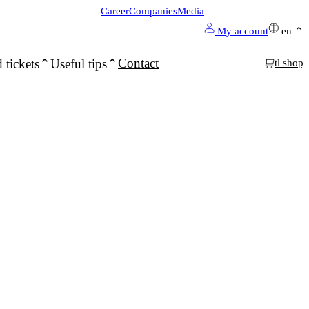
Career
Companies
Media
My account
en
Contact
 tickets
Useful tips
tl shop