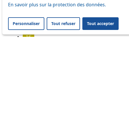
7
En savoir plus sur la protection des données.
8
Personnaliser
Tout refuser
Tout accepter
9
16
17
18
21
24
25
32
33