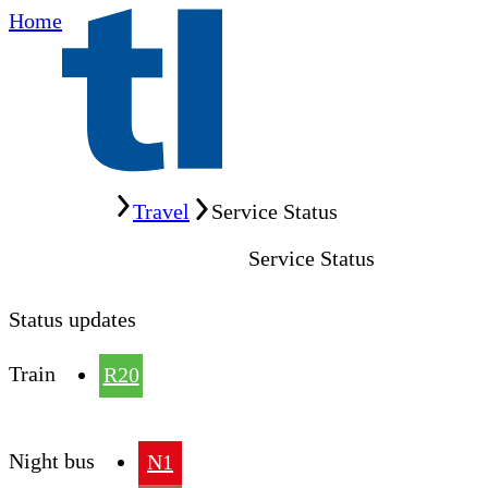
Home
Home
Travel
Service Status
Service Status
Status updates
Train
R20
Night bus
N1