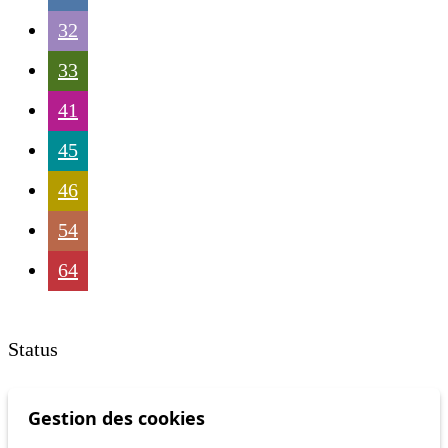
32
33
41
45
46
54
64
Status
Gestion des cookies
Information
Ongoing disruption