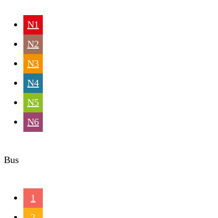
N1
N2
N3
N4
N5
N6
Bus
1
2