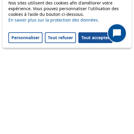
Nos sites utilisent des cookies afin d'améliorer votre
Disruption to come
expérience. Vous pouvez personnaliser l'utilisation des
cookies à l'aide du bouton ci-dessous.
Reset filters
✕
En savoir plus sur la protection des données.
Only lines affected by disruptions are listed above.
Personnaliser
Tout refuser
Tout accepter
A question ? An observation ?
Customer service 021 621 01 11 (price of a local
call)
Useful links
tl shop
Career
Paying a fine
Lost property
Accessibility
Point of sale
leb.ch
FAQ