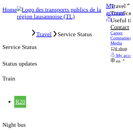
My
Travel
Home
account
Travelcar
Useful ti
Contact
Home
Career
Travel
Service Status
Companies
Media
Service Status
tl shop
My acco
en
Status updates
Train
R20
Night bus