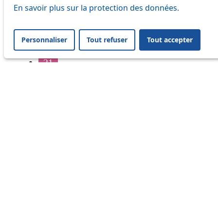
16
En savoir plus sur la protection des données.
17
Personnaliser
Tout refuser
Tout accepter
18
21
32
33
41
45
46
54
64