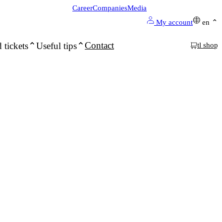
Career
Companies
Media
My account
en
Contact
 tickets
Useful tips
tl shop