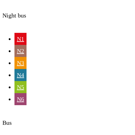
Night bus
N1
N2
N3
N4
N5
N6
Bus