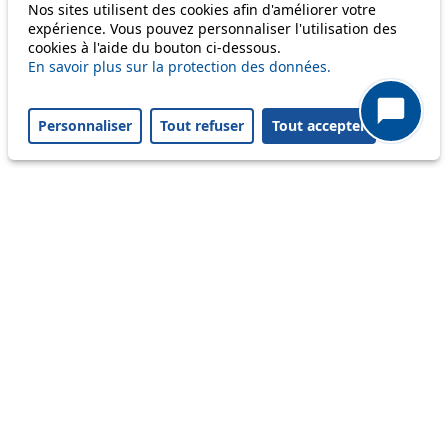
Nos sites utilisent des cookies afin d'améliorer votre
Status
expérience. Vous pouvez personnaliser l'utilisation des
cookies à l'aide du bouton ci-dessous.
En savoir plus sur la protection des données.
Information
Ongoing disruption
Personnaliser
Tout refuser
Tout accepter
Disruption to come
Reset filters
✕
Only lines affected by disruptions are listed above.
Ongoing disruption
6
Du mercredi 5 août au vendredi 4
septembre, l'arrêt Foyer en direction de
Maladière est déplacé de 60 mètres, en
raison de travaux.
From 05.08.2026
To 04.09.2026
Ongoing disruption
41