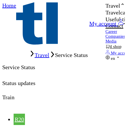
Home
Travel
Travelcar
Useful ti
My account
Contact
Career
Companies
Media
tl shop
Home
My acco
Travel
Service Status
en
Service Status
Status updates
Train
R20