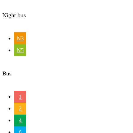
Night bus
N3
N5
Bus
1
2
4
6