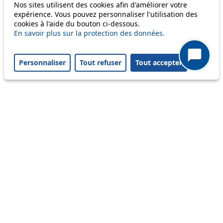
Nos sites utilisent des cookies afin d'améliorer votre
expérience. Vous pouvez personnaliser l'utilisation des
cookies à l'aide du bouton ci-dessous.
Others
En savoir plus sur la protection des données.
Personnaliser
Tout refuser
Tout accepter
m1
Status
Information
Ongoing disruption
Disruption to come
Reset filters
✕
Only lines affected by disruptions are listed above.