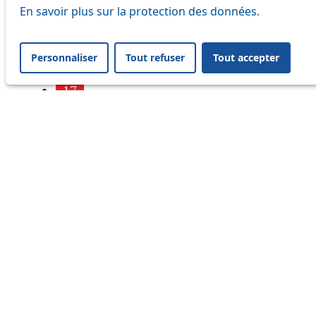
7
En savoir plus sur la protection des données.
9
Personnaliser
Tout refuser
Tout accepter
16
17
18
21
25
32
33
41
45