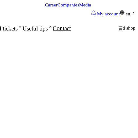
Career
Companies
Media
My account
en
Contact
 tickets
Useful tips
tl shop