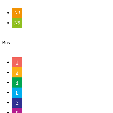
N3
N5
Bus
1
2
4
6
7
9