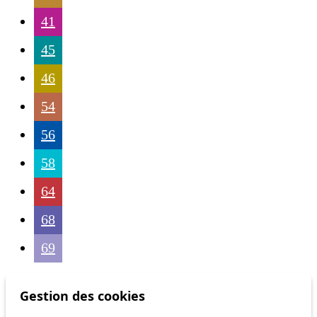
41
45
46
54
56
58
64
68
69
Gestion des cookies
Others