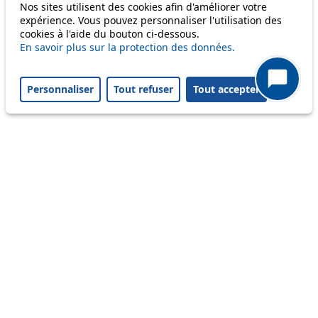
Nos sites utilisent des cookies afin d'améliorer votre
expérience. Vous pouvez personnaliser l'utilisation des
cookies à l'aide du bouton ci-dessous.
m1
En savoir plus sur la protection des données.
Personnaliser
Tout refuser
Tout accepter
Status
Information
Ongoing disruption
Disruption to come
Reset filters
✕
Only lines affected by disruptions are listed above.
A question ? An observation ?
Customer service 021 621 01 11 (price of a local