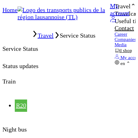
My
Travel
Home
account
Travelcar
Useful ti
Contact
Home
Career
Travel
Service Status
Companies
Media
Service Status
tl shop
My acco
en
Status updates
Train
R20
Night bus