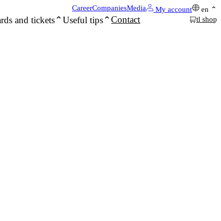
Career
Companies
Media
My account
en
Contact
rds and tickets
Useful tips
tl shop