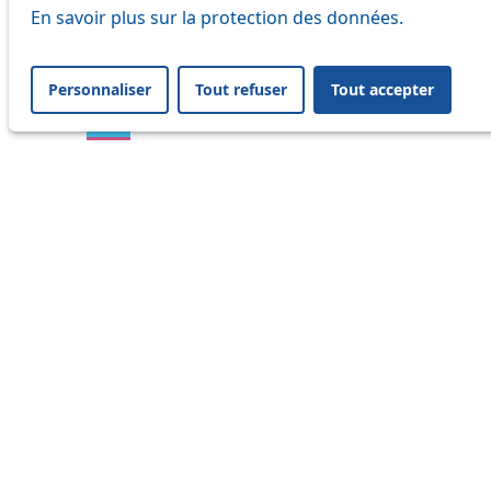
En savoir plus sur la protection des données.
16
17
Personnaliser
Tout refuser
Tout accepter
18
21
24
25
31
32
33
35
36