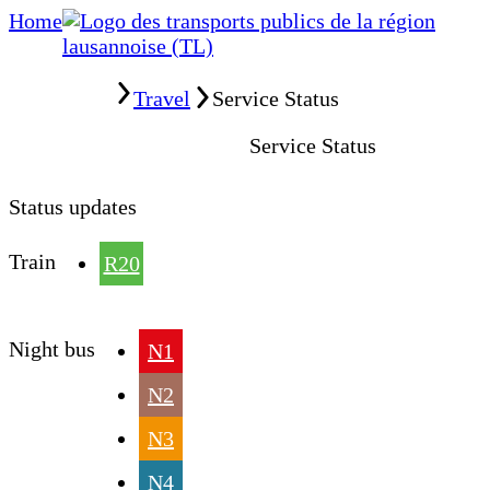
Home
Home
Travel
Service Status
Service Status
Status updates
Train
R20
Night bus
N1
N2
N3
N4