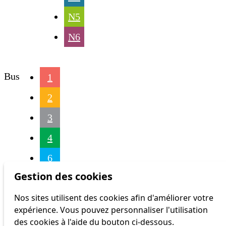
N5
N6
Bus
1
2
3
4
6
Gestion des cookies
7
Nos sites utilisent des cookies afin d'améliorer votre
8
expérience. Vous pouvez personnaliser l'utilisation
9
des cookies à l'aide du bouton ci-dessous.