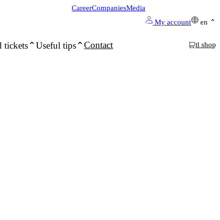
Career
Companies
Media
My account
en
Contact
 tickets
Useful tips
tl shop