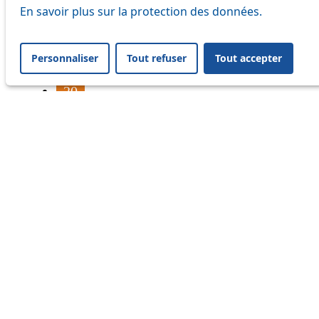
16
En savoir plus sur la protection des données.
17
Personnaliser
Tout refuser
Tout accepter
18
20
21
24
33
41
45
46
54