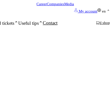
Career
Companies
Media
My account
en
Contact
 tickets
Useful tips
tl shop