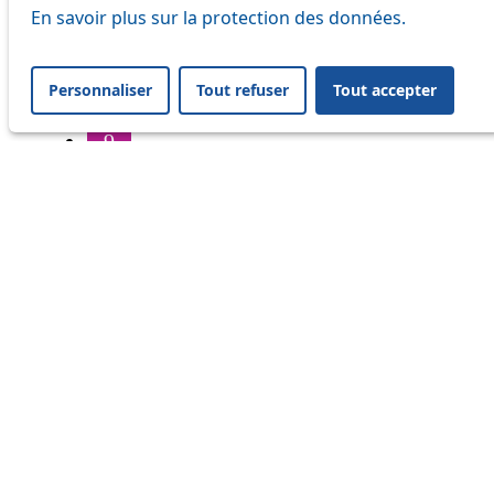
6
En savoir plus sur la protection des données.
7
Personnaliser
Tout refuser
Tout accepter
8
9
16
17
18
20
21
24
25