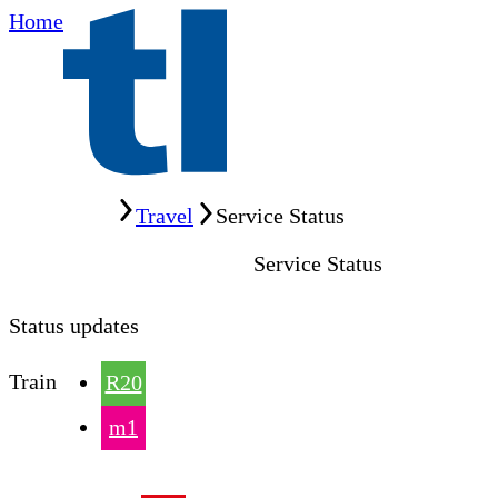
Home
Home
Travel
Service Status
Service Status
Status updates
Train
R20
m1