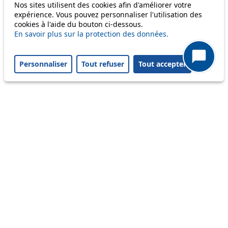
Nos sites utilisent des cookies afin d'améliorer votre
64
expérience. Vous pouvez personnaliser l'utilisation des
cookies à l'aide du bouton ci-dessous.
En savoir plus sur la protection des données.
Others
Personnaliser
Tout refuser
Tout accepter
m1
Status
Information
Ongoing disruption
Disruption to come
Reset filters
✕
Only lines affected by disruptions are listed above.