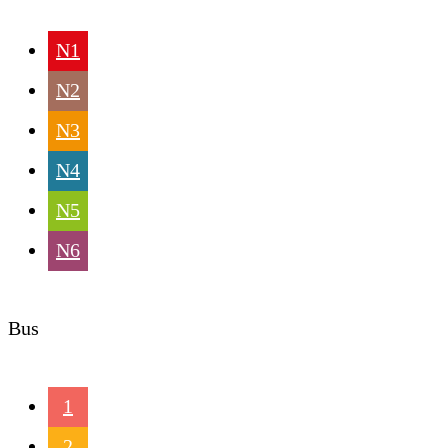
N1
N2
N3
N4
N5
N6
Bus
1
2