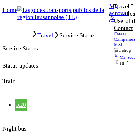
My
Travel
Home
account
Travelcar
Useful ti
Contact
Home
Career
Travel
Service Status
Companies
Media
Service Status
tl shop
My acco
en
Status updates
Train
R20
Night bus