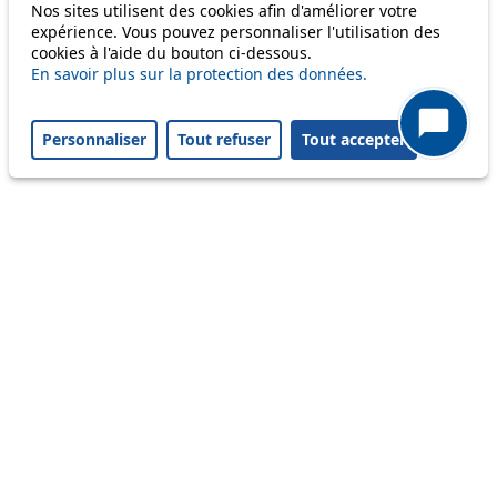
Nos sites utilisent des cookies afin d'améliorer votre
64
expérience. Vous pouvez personnaliser l'utilisation des
cookies à l'aide du bouton ci-dessous.
En savoir plus sur la protection des données.
Others
Personnaliser
Tout refuser
Tout accepter
m1
Status
Information
Ongoing disruption
Disruption to come
Reset filters
✕
Only lines affected by disruptions are listed above.