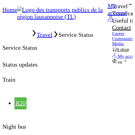
My
Travel
Home
account
Travelcar
Useful ti
Contact
Home
Career
Travel
Service Status
Companies
Media
Service Status
tl shop
My acco
en
Status updates
Train
R20
Night bus