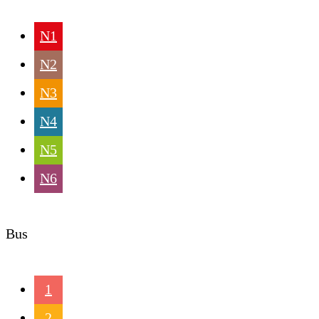
N1
N2
N3
N4
N5
N6
Bus
1
2