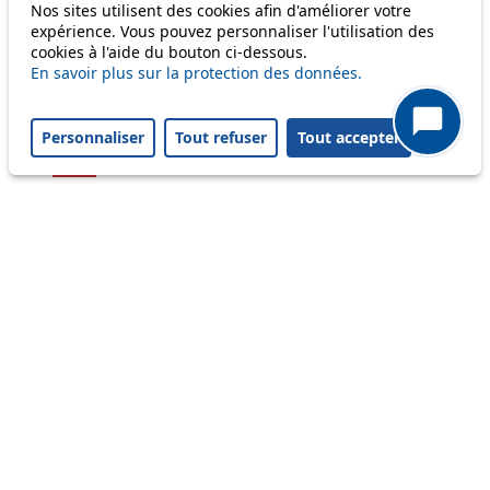
Nos sites utilisent des cookies afin d'améliorer votre
54
expérience. Vous pouvez personnaliser l'utilisation des
cookies à l'aide du bouton ci-dessous.
56
En savoir plus sur la protection des données.
58
Personnaliser
Tout refuser
Tout accepter
64
Others
m1
Status
Information