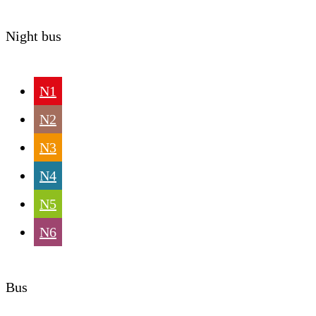
Night bus
N1
N2
N3
N4
N5
N6
Bus