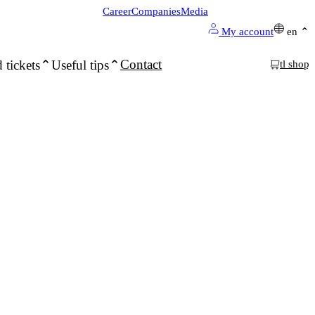
Career
Companies
Media
My account
en
Contact
 tickets
Useful tips
tl shop