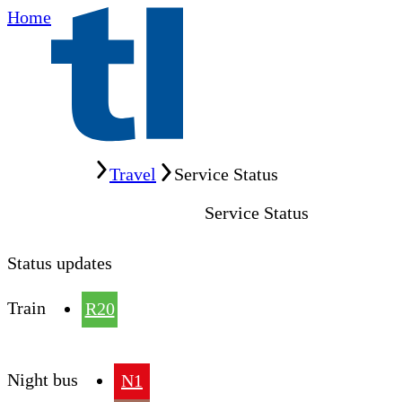
Home
Home
Travel
Service Status
Service Status
Status updates
Train
R20
Night bus
N1