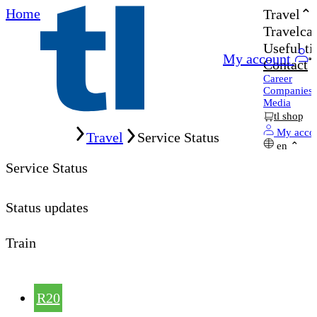
Home
Travel
Travelcar
Useful ti
My account
Contact
Career
Companies
Media
tl shop
Home
My acco
Travel
Service Status
en
Service Status
Status updates
Train
R20