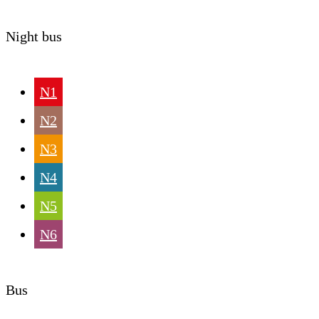
Night bus
N1
N2
N3
N4
N5
N6
Bus