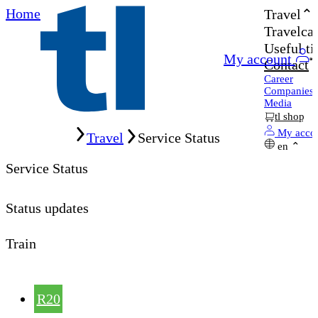
Home
Travel
Travelcar
Useful ti
My account
Contact
Career
Companies
Media
tl shop
Home
My acco
Travel
Service Status
en
Service Status
Status updates
Train
R20