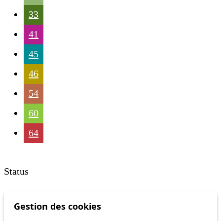
33
41
45
46
54
60
64
Status
Information
Gestion des cookies
Ongoing disruption