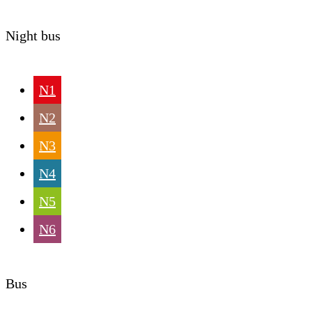
Night bus
N1
N2
N3
N4
N5
N6
Bus