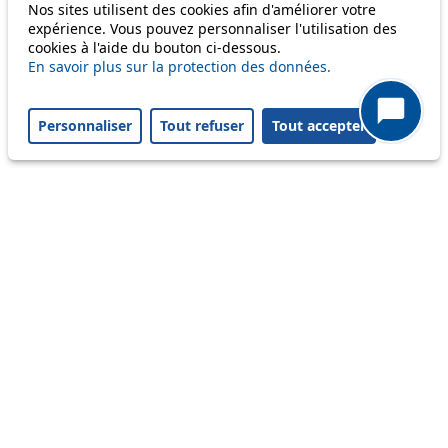
Nos sites utilisent des cookies afin d'améliorer votre
Disruption to come
expérience. Vous pouvez personnaliser l'utilisation des
cookies à l'aide du bouton ci-dessous.
Reset filters
✕
En savoir plus sur la protection des données.
Only lines affected by disruptions are listed above.
Personnaliser
Tout refuser
Tout accepter
A question ? An observation ?
Customer service 021 621 01 11 (price of a local
call)
Useful links
tl shop
Career
Paying a fine
Lost property
Accessibility
Point of sale
leb.ch
FAQ