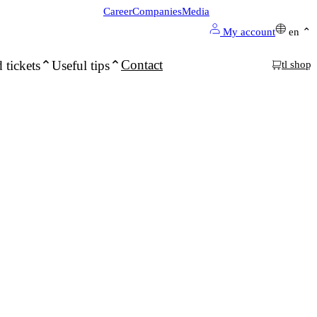
Career
Companies
Media
My account
en
Contact
 tickets
Useful tips
tl shop