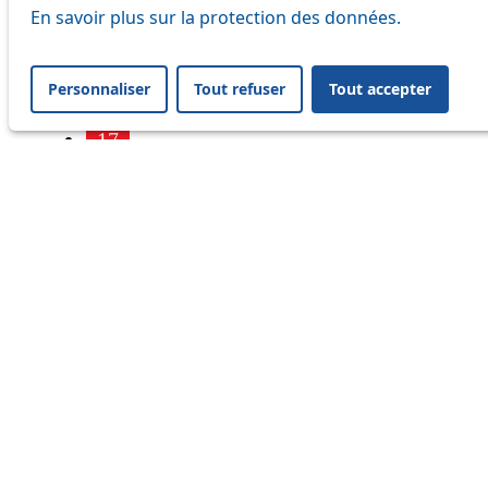
7
En savoir plus sur la protection des données.
9
Personnaliser
Tout refuser
Tout accepter
16
17
18
21
25
32
33
41
45