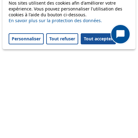
Nos sites utilisent des cookies afin d'améliorer votre
69
expérience. Vous pouvez personnaliser l'utilisation des
cookies à l'aide du bouton ci-dessous.
En savoir plus sur la protection des données.
Others
Personnaliser
Tout refuser
Tout accepter
m1
Status
Information
Ongoing disruption
Disruption to come
Reset filters
✕
Only lines affected by disruptions are listed above.