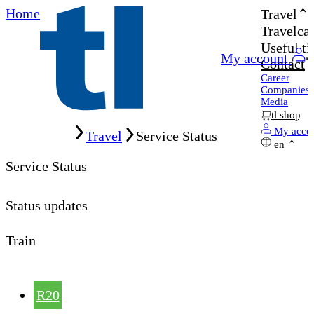
Home
Travel
Travelcar
Useful ti
My account
Contact
Career
Companies
Media
tl shop
Home
My acco
Travel
Service Status
en
Service Status
Status updates
Train
R20