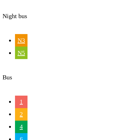
Night bus
N3
N5
Bus
1
2
4
6