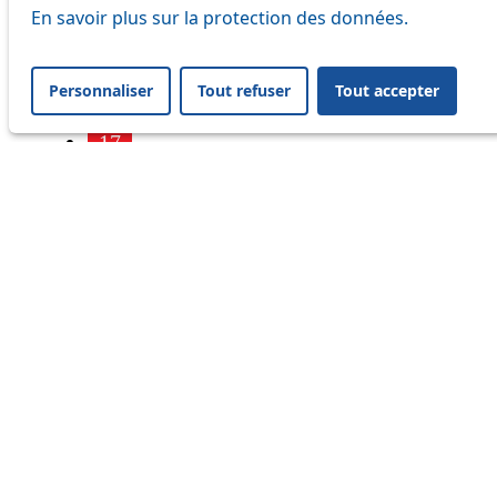
7
En savoir plus sur la protection des données.
9
Personnaliser
Tout refuser
Tout accepter
16
17
18
21
25
32
33
41
45