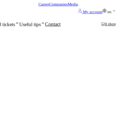
Career
Companies
Media
My account
en
Contact
 tickets
Useful tips
tl shop