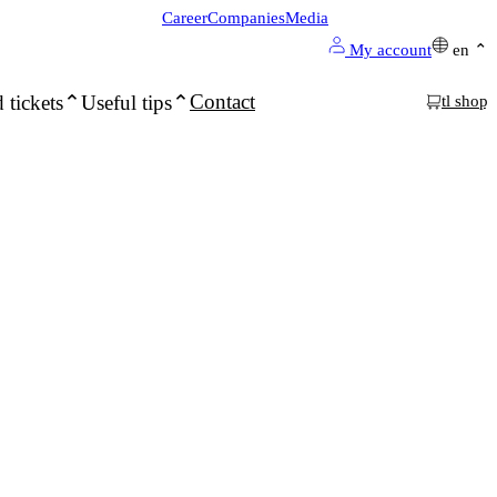
Career
Companies
Media
My account
en
Contact
 tickets
Useful tips
tl shop