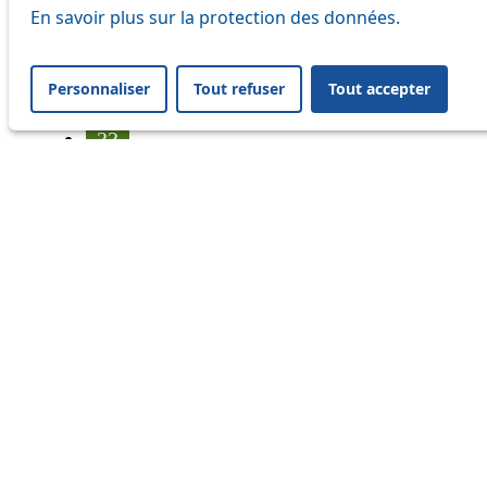
17
En savoir plus sur la protection des données.
18
Personnaliser
Tout refuser
Tout accepter
21
33
41
45
46
54
64
Information
Status
Ongoing disruption
Disruption to come