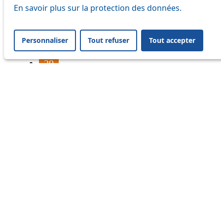
16
En savoir plus sur la protection des données.
17
Personnaliser
Tout refuser
Tout accepter
18
20
21
24
33
41
45
46
54