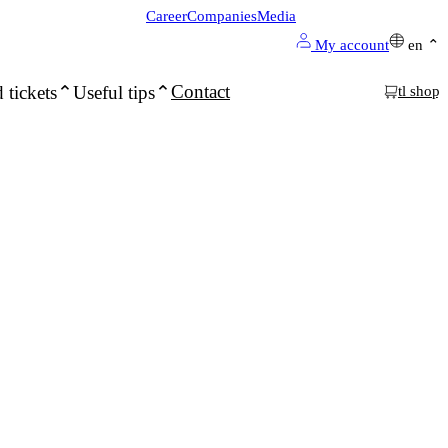
Career
Companies
Media
My account
en
Contact
 tickets
Useful tips
tl shop