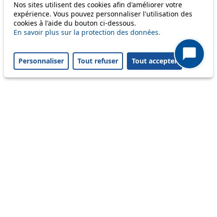
Nos sites utilisent des cookies afin d'améliorer votre
69
expérience. Vous pouvez personnaliser l'utilisation des
cookies à l'aide du bouton ci-dessous.
En savoir plus sur la protection des données.
Others
Personnaliser
Tout refuser
Tout accepter
m1
Status
Information
Ongoing disruption
Disruption to come
Reset filters
✕
Only lines affected by disruptions are listed above.