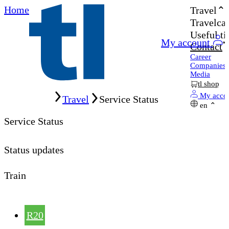
Home
Travel
Travelcar
Useful ti
My account
Contact
Career
Companies
Media
tl shop
Home
My acco
Travel
Service Status
en
Service Status
Status updates
Train
R20