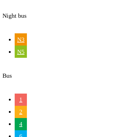
Night bus
N3
N5
Bus
1
2
4
6