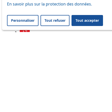
7
En savoir plus sur la protection des données.
9
Personnaliser
Tout refuser
Tout accepter
16
17
18
21
24
25
32
33
41