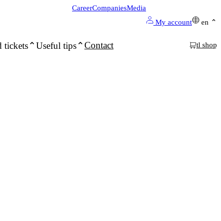
Career
Companies
Media
My account
en
Contact
 tickets
Useful tips
tl shop