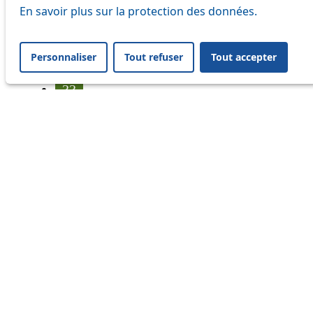
25
En savoir plus sur la protection des données.
31
Personnaliser
Tout refuser
Tout accepter
32
33
35
36
41
45
46
54
56