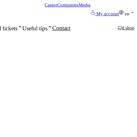
Career
Companies
Media
My account
en
Contact
 tickets
Useful tips
tl shop