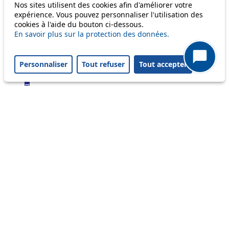
Bus
Nos sites utilisent des cookies afin d'améliorer votre
expérience. Vous pouvez personnaliser l'utilisation des
cookies à l'aide du bouton ci-dessous.
1
En savoir plus sur la protection des données.
2
3
4
Personnaliser
Tout refuser
Tout accepter
6
7
8
9
16
17
18
21
25
32
33
41
45
46