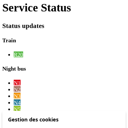
Service Status
Status updates
Train
R20
Night bus
N1
N2
N3
N4
N5
N6
Gestion des cookies