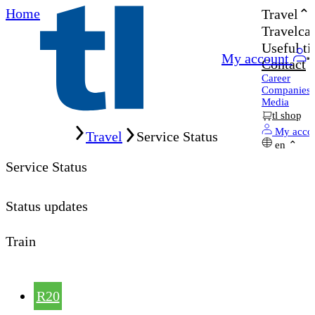
Home
Travel
Travelcar
Useful ti
My account
Contact
Career
Companies
Media
tl shop
Home
My acco
Travel
Service Status
en
Service Status
Status updates
Train
R20