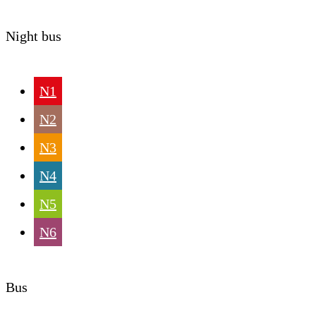
Night bus
N1
N2
N3
N4
N5
N6
Bus