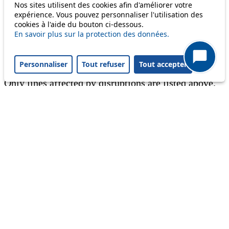
Nos sites utilisent des cookies afin d'améliorer votre
expérience. Vous pouvez personnaliser l'utilisation des
Information
cookies à l'aide du bouton ci-dessous.
En savoir plus sur la protection des données.
Ongoing disruption
Disruption to come
Personnaliser
Tout refuser
Tout accepter
Reset filters
✕
Only lines affected by disruptions are listed above.
A question ? An observation ?
Customer service 021 621 01 11 (price of a local
call)
Useful links
tl shop
Career
Paying a fine
Lost property