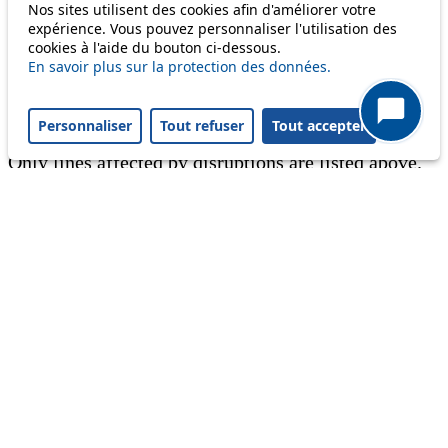
Nos sites utilisent des cookies afin d'améliorer votre
expérience. Vous pouvez personnaliser l'utilisation des
Information
cookies à l'aide du bouton ci-dessous.
En savoir plus sur la protection des données.
Ongoing disruption
Disruption to come
Personnaliser
Tout refuser
Tout accepter
Reset filters
✕
Only lines affected by disruptions are listed above.
A question ? An observation ?
Customer service 021 621 01 11 (price of a local
call)
Useful links
tl shop
Career
Paying a fine
Lost property