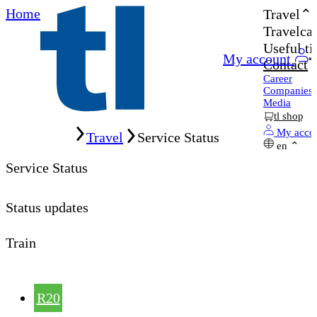
Home
Travel
Travelcar
Useful ti
My account
Contact
Career
Companies
Media
tl shop
Home
My acco
Travel
Service Status
en
Service Status
Status updates
Train
R20