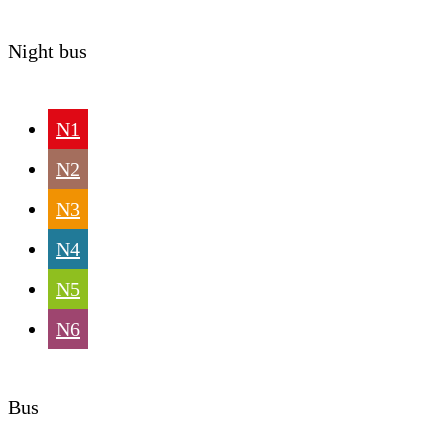
Night bus
N1
N2
N3
N4
N5
N6
Bus