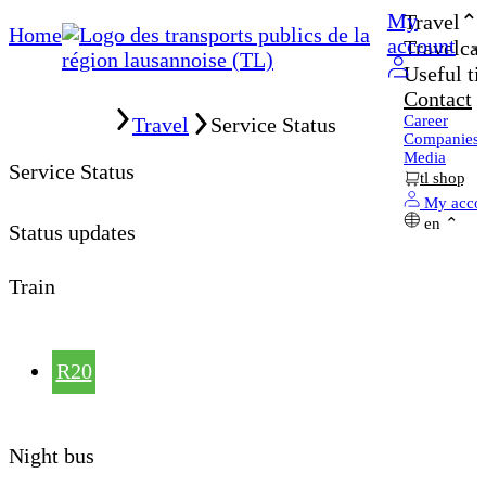
My
Travel
Home
account
Travelcar
Useful ti
Contact
Home
Career
Travel
Service Status
Companies
Media
Service Status
tl shop
My acco
en
Status updates
Train
R20
Night bus