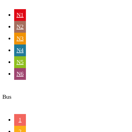
N1
N2
N3
N4
N5
N6
Bus
1
2