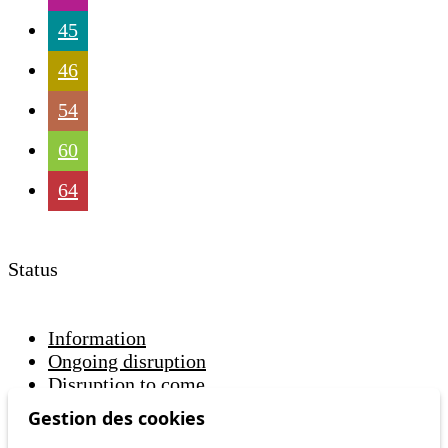
45
46
54
60
64
Status
Information
Ongoing disruption
Disruption to come
Gestion des cookies
Reset filters
✕