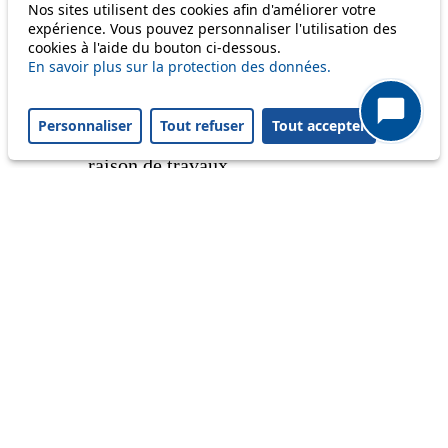
Only lines affected by disruptions are listed above.
Nos sites utilisent des cookies afin d'améliorer votre
expérience. Vous pouvez personnaliser l'utilisation des
cookies à l'aide du bouton ci-dessous.
En savoir plus sur la protection des données.
Ongoing disruption
6
Du mercredi 5 août au vendredi 4
septembre, l'arrêt Foyer en direction de
Personnaliser
Tout refuser
Tout accepter
Maladière est déplacé de 60 mètres, en
raison de travaux.
From 05.08.2026
To 04.09.2026
A question ? An observation ?
Customer service 021 621 01 11 (price of a local
call)
Useful links
tl shop
Career
Paying a fine
Lost property