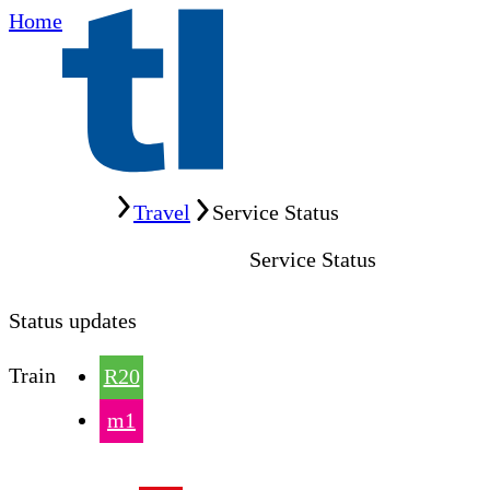
Home
Home
Travel
Service Status
Service Status
Status updates
Train
R20
m1