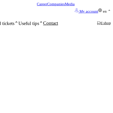
Career
Companies
Media
My account
en
Contact
 tickets
Useful tips
tl shop