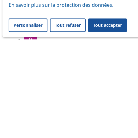
6
En savoir plus sur la protection des données.
7
Personnaliser
Tout refuser
Tout accepter
8
9
16
17
18
20
21
24
25