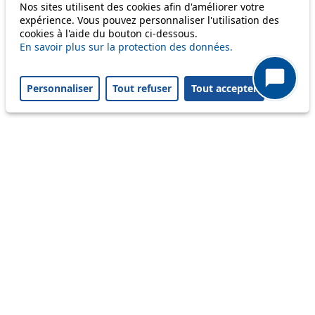
Nos sites utilisent des cookies afin d'améliorer votre
Status
expérience. Vous pouvez personnaliser l'utilisation des
cookies à l'aide du bouton ci-dessous.
En savoir plus sur la protection des données.
Information
Ongoing disruption
Personnaliser
Tout refuser
Tout accepter
Disruption to come
Reset filters
✕
Only lines affected by disruptions are listed above.
Ongoing disruption
33
Download PDF
Jusqu'au vendredi 7 août, déviée entre
Censuy et Rue du Lac dans les deux sens
via Renens, piscine de la ligne 25, en
raison de travaux. Arrêts Caudray non
desservis.
From 06.08.2026
To 07.08.2026