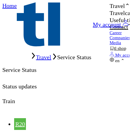
Home
Travel
Travelcar
Useful ti
My account
Contact
Career
Companies
Media
tl shop
Home
My acco
Travel
Service Status
en
Service Status
Status updates
Train
R20