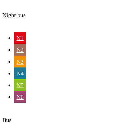
Night bus
N1
N2
N3
N4
N5
N6
Bus