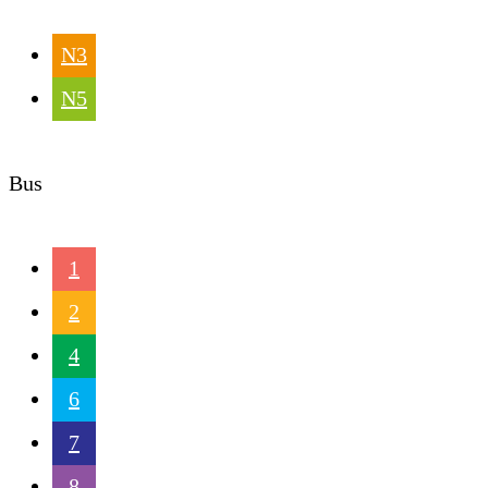
N3
N5
Bus
1
2
4
6
7
8