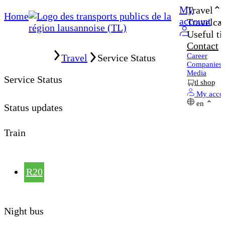
My
Travel
Home
account
Travelcar
Useful ti
Contact
Home
Career
Travel
Service Status
Companies
Media
Service Status
tl shop
My acco
en
Status updates
Train
R20
Night bus