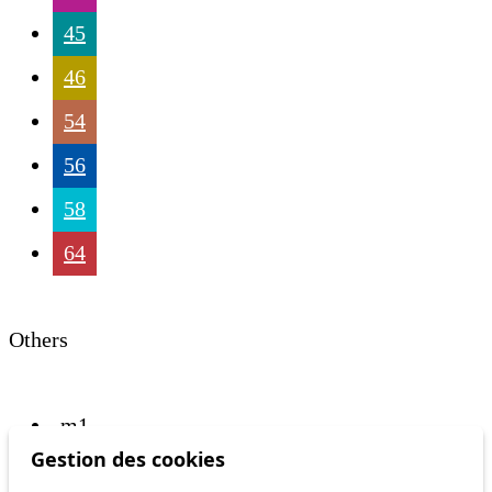
45
46
54
56
58
64
Others
m1
Gestion des cookies