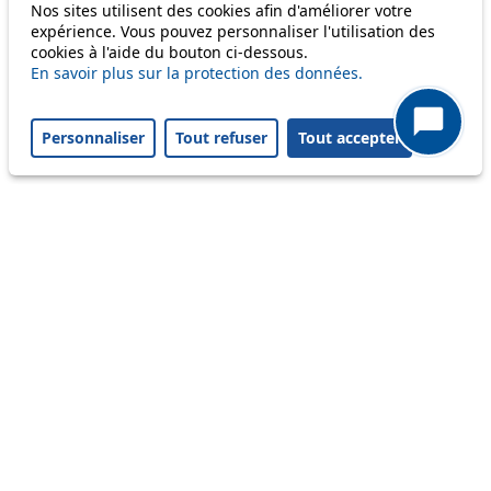
Nos sites utilisent des cookies afin d'améliorer votre
Status
expérience. Vous pouvez personnaliser l'utilisation des
cookies à l'aide du bouton ci-dessous.
En savoir plus sur la protection des données.
Information
Ongoing disruption
Personnaliser
Tout refuser
Tout accepter
Disruption to come
Reset filters
✕
Only lines affected by disruptions are listed above.
A question ? An observation ?
Customer service 021 621 01 11 (price of a local
call)
Useful links
tl shop
Career
Paying a fine