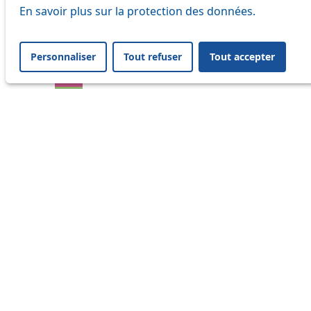
En savoir plus sur la protection des données.
17
18
Personnaliser
Tout refuser
Tout accepter
21
24
25
32
33
41
45
46
54