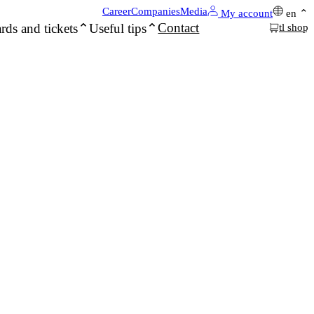
Career
Companies
Media
My account
en
Contact
rds and tickets
Useful tips
tl shop