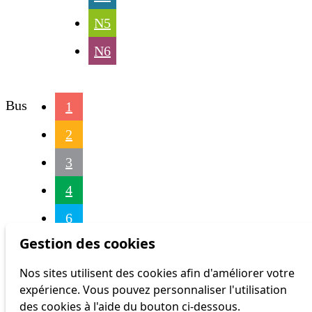
N5
N6
Bus
1
2
3
4
6
Gestion des cookies
7
Nos sites utilisent des cookies afin d'améliorer votre
9
expérience. Vous pouvez personnaliser l'utilisation
16
des cookies à l'aide du bouton ci-dessous.