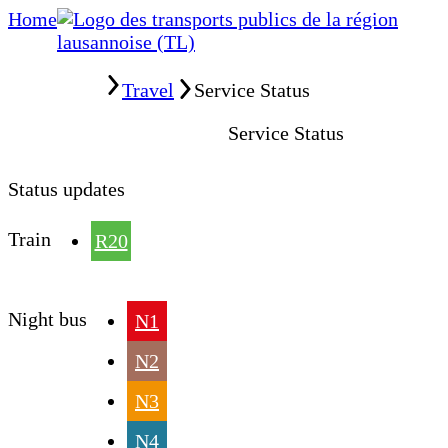
Home
Home
Travel
Service Status
Service Status
Status updates
Train
R20
Night bus
N1
N2
N3
N4