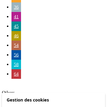
36
41
45
46
54
56
58
64
Others
Gestion des cookies