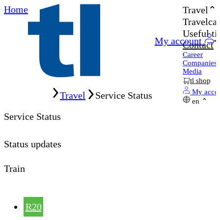
Home
Travel
Travelcar
Useful ti
My account
Contact
Career
Companies
Media
tl shop
Home
My acco
Travel
Service Status
en
Service Status
Status updates
Train
R20