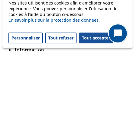
Nos sites utilisent des cookies afin d'améliorer votre
m1
expérience. Vous pouvez personnaliser l'utilisation des
cookies à l'aide du bouton ci-dessous.
En savoir plus sur la protection des données.
Status
Personnaliser
Tout refuser
Tout accepter
Information
Ongoing disruption
Disruption to come
Reset filters
✕
Only lines affected by disruptions are listed above.
All lines
Disruption to come
Projet Perséides : les nuits du 12 au 14
août, l'éclairage public sera éteint ou
partiellement éteint dans plusieurs
communes du réseau TL qui participent à