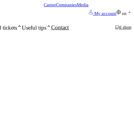
Career
Companies
Media
My account
en
Contact
 tickets
Useful tips
tl shop