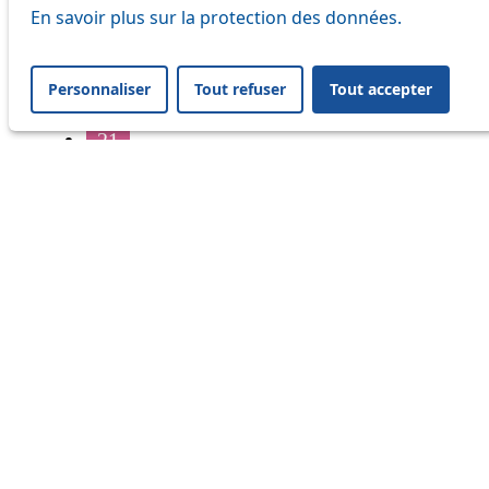
16
En savoir plus sur la protection des données.
17
Personnaliser
Tout refuser
Tout accepter
18
21
32
33
41
45
46
54
64