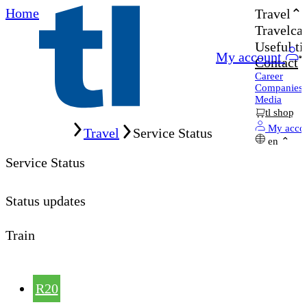
Home
Travel
Travelcar
Useful ti
My account
Contact
Career
Companies
Media
tl shop
Home
My acco
Travel
Service Status
en
Service Status
Status updates
Train
R20