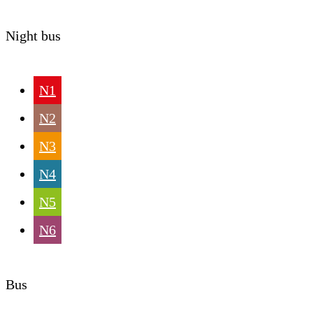
Night bus
N1
N2
N3
N4
N5
N6
Bus