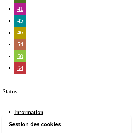
41
45
46
54
60
64
Status
Information
Ongoing disruption
Gestion des cookies
Disruption to come