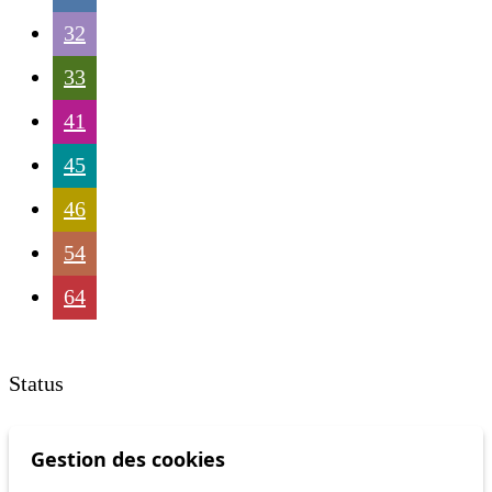
32
33
41
45
46
54
64
Status
Gestion des cookies
Information
Ongoing disruption