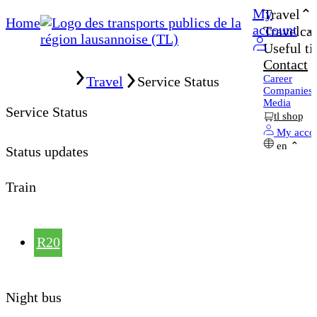
My
Travel
Home
account
Travelcar
Useful ti
Contact
Home
Career
Travel
Service Status
Companies
Media
Service Status
tl shop
My acco
en
Status updates
Train
R20
Night bus