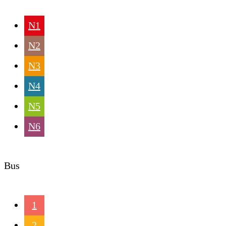
N1
N2
N3
N4
N5
N6
Bus
1
2