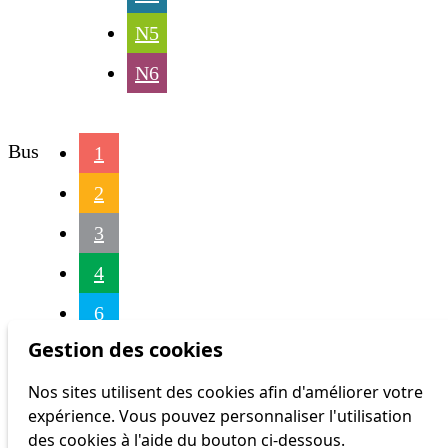
N5
N6
Bus
1
2
3
4
6
Gestion des cookies
16
Nos sites utilisent des cookies afin d'améliorer votre
17
expérience. Vous pouvez personnaliser l'utilisation
18
des cookies à l'aide du bouton ci-dessous.