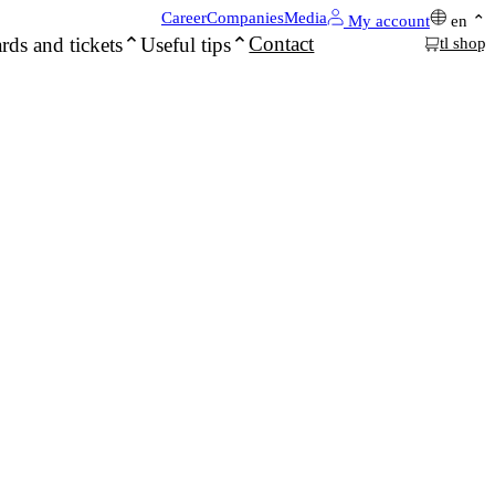
Career
Companies
Media
My account
en
Contact
rds and tickets
Useful tips
tl shop