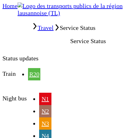
Home
Home
Travel
Service Status
Service Status
Status updates
Train
R20
Night bus
N1
N2
N3
N4