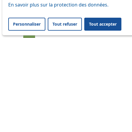
En savoir plus sur la protection des données.
20
21
Personnaliser
Tout refuser
Tout accepter
24
33
41
45
46
54
60
64