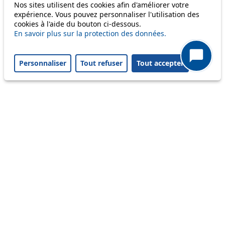
Nos sites utilisent des cookies afin d'améliorer votre
58
expérience. Vous pouvez personnaliser l'utilisation des
cookies à l'aide du bouton ci-dessous.
64
En savoir plus sur la protection des données.
Personnaliser
Tout refuser
Tout accepter
Others
m1
Status
Information
Ongoing disruption
Disruption to come