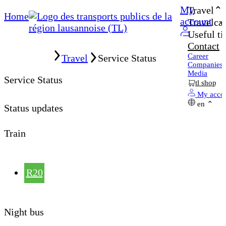
My
Travel
Home
account
Travelcar
Useful ti
Contact
Home
Career
Travel
Service Status
Companies
Media
Service Status
tl shop
My acco
en
Status updates
Train
R20
Night bus