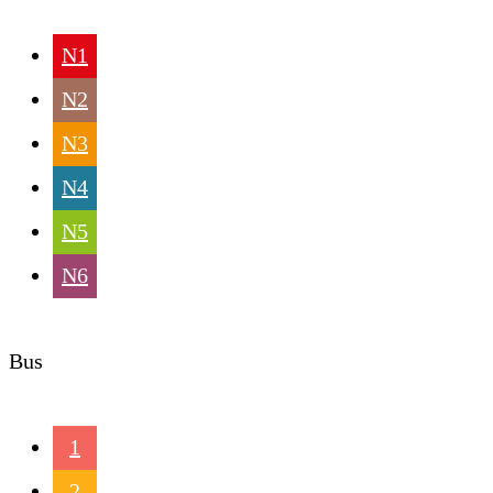
N1
N2
N3
N4
N5
N6
Bus
1
2