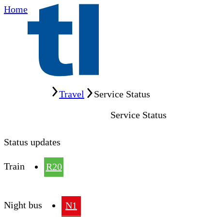
Home
Home
Travel
Service Status
Service Status
Status updates
Train
R20
Night bus
N1