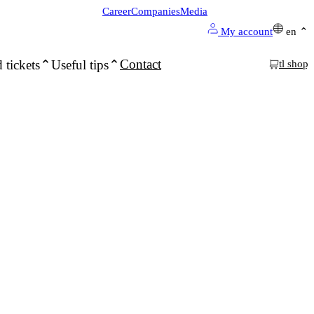
Career
Companies
Media
My account
en
Contact
 tickets
Useful tips
tl shop