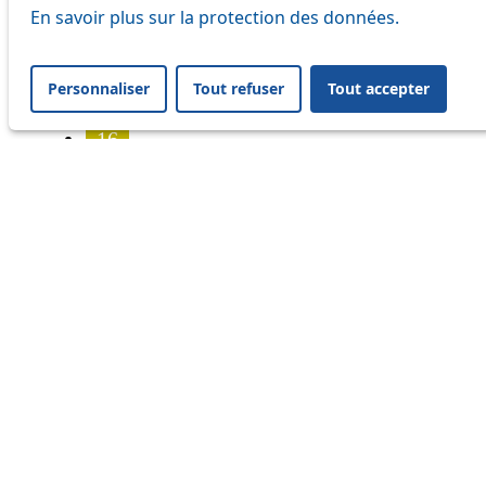
7
En savoir plus sur la protection des données.
8
Personnaliser
Tout refuser
Tout accepter
9
16
17
18
20
21
24
25
31