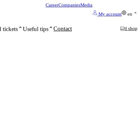
Career
Companies
Media
My account
en
Contact
 tickets
Useful tips
tl shop