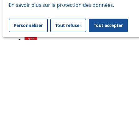
7
En savoir plus sur la protection des données.
9
Personnaliser
Tout refuser
Tout accepter
16
17
18
21
24
25
32
33
41