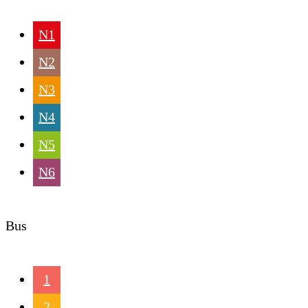
N1
N2
N3
N4
N5
N6
Bus
1
2