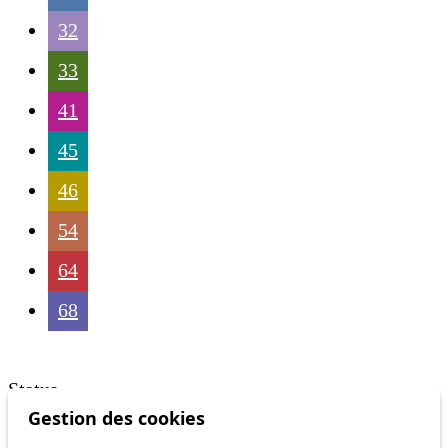
32
33
41
45
46
54
64
68
Status
Gestion des cookies