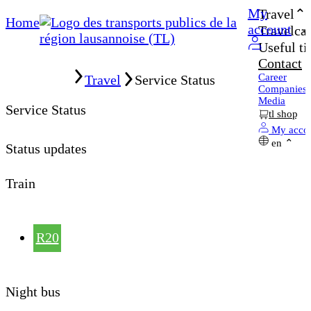
My
Travel
Home
account
Travelcar
Useful ti
Contact
Home
Career
Travel
Service Status
Companies
Media
Service Status
tl shop
My acco
en
Status updates
Train
R20
Night bus