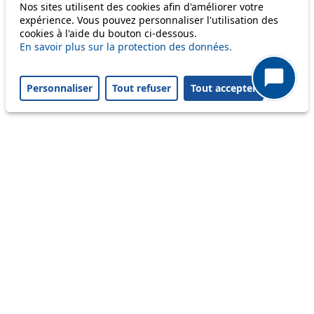
Information
Nos sites utilisent des cookies afin d'améliorer votre
expérience. Vous pouvez personnaliser l'utilisation des
Ongoing disruption
cookies à l'aide du bouton ci-dessous.
Disruption to come
En savoir plus sur la protection des données.
Reset filters
✕
Only lines affected by disruptions are listed above.
Personnaliser
Tout refuser
Tout accepter
A question ? An observation ?
Customer service 021 621 01 11 (price of a local
call)
Useful links
tl shop
Career
Paying a fine
Lost property
Accessibility
Point of sale