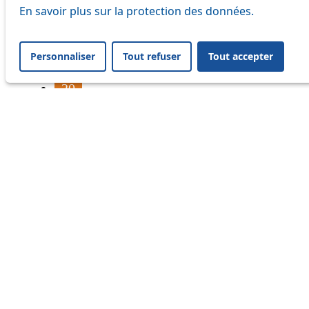
16
En savoir plus sur la protection des données.
17
Personnaliser
Tout refuser
Tout accepter
18
20
21
24
33
41
45
46
54