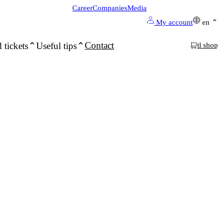
Career
Companies
Media
My account
en
Contact
 tickets
Useful tips
tl shop