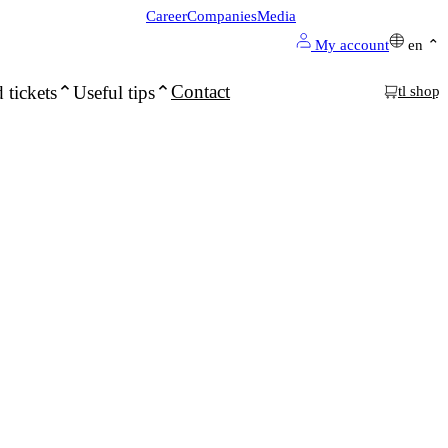
Career
Companies
Media
My account
en
Contact
 tickets
Useful tips
tl shop