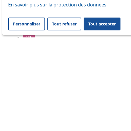
16
En savoir plus sur la protection des données.
17
Personnaliser
Tout refuser
Tout accepter
18
21
32
33
41
45
46
54
64