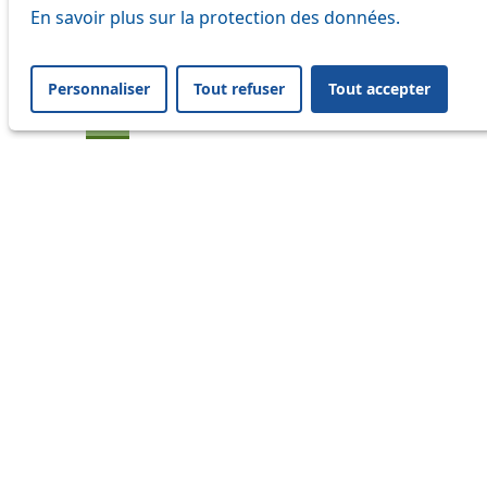
En savoir plus sur la protection des données.
20
21
Personnaliser
Tout refuser
Tout accepter
24
33
41
45
46
54
60
64