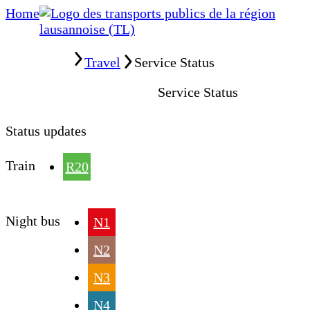
Home
Home
Travel
Service Status
Service Status
Status updates
Train
R20
Night bus
N1
N2
N3
N4