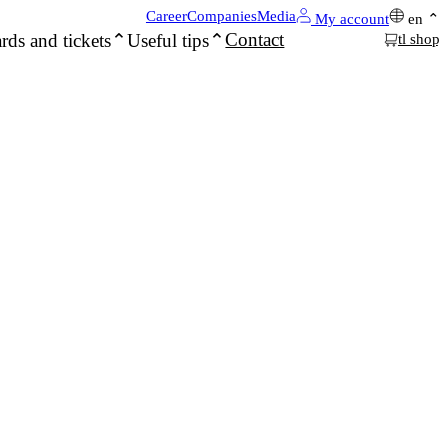
Career
Companies
Media
My account
en
Contact
rds and tickets
Useful tips
tl shop