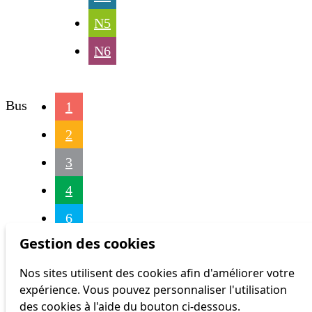
N5
N6
Bus
1
2
3
4
6
Gestion des cookies
16
Nos sites utilisent des cookies afin d'améliorer votre
17
expérience. Vous pouvez personnaliser l'utilisation
18
des cookies à l'aide du bouton ci-dessous.